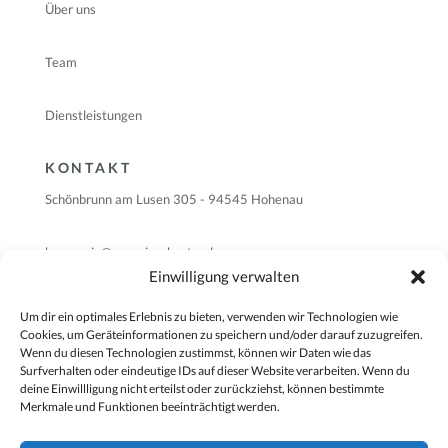
Über uns
Team
Dienstleistungen
KONTAKT
Schönbrunn am Lusen 305 - 94545 Hohenau
hsenergie@energieschuster.de
Einwilligung verwalten
08558 2208
Um dir ein optimales Erlebnis zu bieten, verwenden wir Technologien wie
Cookies, um Geräteinformationen zu speichern und/oder darauf zuzugreifen.
Wenn du diesen Technologien zustimmst, können wir Daten wie das
ENERGIEBERATUNG HEINRICH
Surfverhalten oder eindeutige IDs auf dieser Website verarbeiten. Wenn du
SCHUSTER
deine Einwillligung nicht erteilst oder zurückziehst, können bestimmte
Merkmale und Funktionen beeinträchtigt werden.
Wir sind zuverlässiger Partner in Sachen Energieberatung,
Energieeinsparberatung, Brandschutz. Sie finden unseren